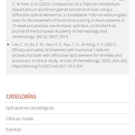
Y., & Park, G.-H. (2020). Comparison of a 1064-nm neodymium-
doped yttrium aluminum garnet picosecond laser using a
diffractive optical element vs. a nonablative 1550-nm erbium-glass
laser for the treatment of facial acne scarring in Asian patients: A
17-week prospective, randomized, split-face, controlled trial.
Journal of the European Academy of Dermatology and
Venereology, 34(12), 2907–2913.
Lee, C. H., Jin, E. M., Seo, H. S., Ryu, T.-U., & Hong, S. P. (2021).
Efficacy and safety of treatment with fractional 1,064-nm
picosecond laser with diffractive optic element for wrinkles and
acne scars: A clinical study. Annals of Dermatology, 33(3), 254–262.
https://doi.org/10.5021/ad.2021.33.3.254
CATEGORÍAS
Aplicaciones tecnológicas
Clínicas Irradia
Eventos