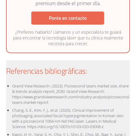
premium desde el primer día.
Ponte en contacto
¿Prefieres hablarlo? Llámanos y un especialista te guiará
para encontrar la tecnología láser que tu clínica realmente
necesita para crecer.
Referencias bibliográficas:
Grand View Research. (2023). Picosecond lasers market size, share
& trends analysis report, 2030. Grand View Research.
https://www.grandviewresearch.com/industry-analysis/picosecond-
lasers-market-report
Chang, S. E., Kim, Y. J., et al. (2020). Clinical improvement of
photoaging associated facial hyperpigmentation in Korean skin
with a picosecond 1064-nm Nd:YAG laser. Lasers in Medical
Science. https://doi.org/10.1007/s10103-020-03008-z
Kwon, H. H., Yang, S. H., Cho, Y. J., Shin, E., Choi, M., Bae, Y., Jung, J.