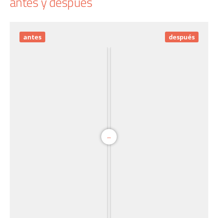
antes y después
antes
después
⇔